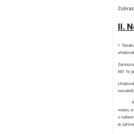
Zobraz
II.
1 Tesal
uhašová
Zarmucov
NE! To je
Uhašová
nesvědčí
P
vodou a 
v našem 
je zárov