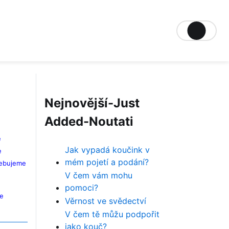
Nejnovější-Just
Added-Noutati
e
Jak vypadá koučink v
e
mém pojetí a podání?
třebujeme
V čem vám mohu
pomoci?
je
Věrnost ve svědectví
V čem tě můžu podpořit
jako kouč?