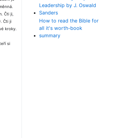
Leadership by J. Oswald
eměnná.
Sanders
 Čti ji,
How to read the Bible for
 Čti ji
all it's worth-book
vé kroky.
summary
eří si