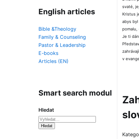
svaté, j
English articles
Kristus 
abys byl 
Bible &Theology
pomalu, 
Je ti dá
Family & Counseling
Představ
Pastor & Leadership
zahrávaj
E-books
v evangel
Articles (EN)
Smart search modul
Zah
Hledat
slo
Type 2 or more characters for results.
Hledat
Katego