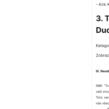
- Kirk 
3. 
Du
Katego
Zobraz
III. Ne
NBK "Tvr
vaši otco
Toto var
nás všec
B