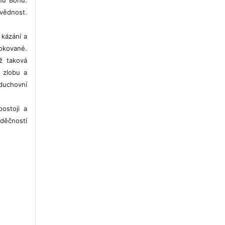
vědnost.
 kázání a
okované.
ž taková
, zlobu a
duchovní
ostoji a
vděčností