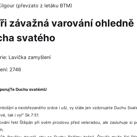
Kilgour (převzato z letáku BTM)
Tři závažná varování ohledně
cha svatého
rie:
Lavička zamyšlení
ení: 2746
odporujTe Duchu svatémU
došíjní a neobřezaného srdce i uší, vy stále jen vzdorujete Duchu Svat
vé, tak i vy!“ Sk 7:51
ování řekl Štěpán při svém proslovu před veleradou, ale zasluhuje si 
h.
ůh člověku dovolil, aby se Duchu Božímu bránil. Člověk muže říci P