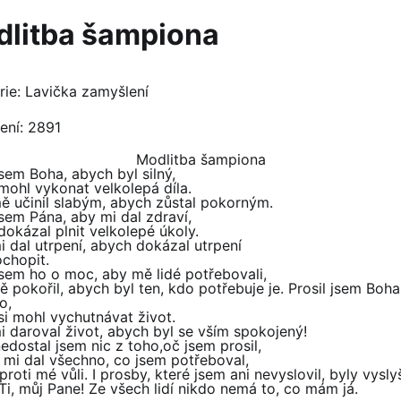
litba šampiona
rie:
Lavička zamyšlení
ení: 2891
Modlitba šampiona
jsem Boha, abych byl silný,
mohl vykonat velkolepá díla.
ě učinil slabým, abych zůstal pokorným.
jsem Pána, aby mi dal zdraví,
okázal plnit velkolepé úkoly.
 dal utrpení, abych dokázal utrpení
ochopit.
jsem ho o moc, aby mě lidé potřebovali,
 pokořil, abych byl ten, kdo potřebuje je. Prosil jsem Boha
o,
si mohl vychutnávat život.
i daroval život, abych byl se vším spokojený!
edostal jsem nic z toho,oč jsem prosil,
s mi dal všechno, co jsem potřeboval,
proti mé vůli. I prosby, které jsem ani nevyslovil, byly vysly
Ti, můj Pane! Ze všech lidí nikdo nemá to, co mám já.