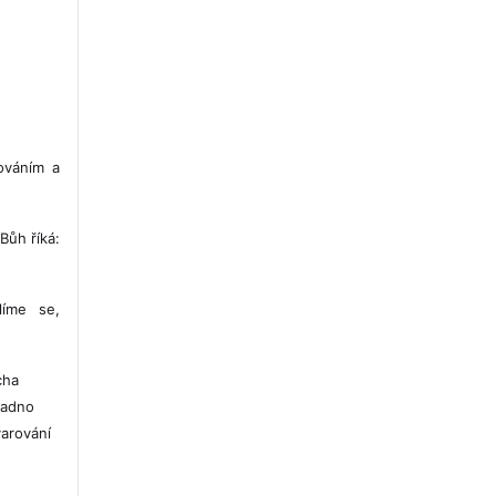
ováním a
Bůh říká:
líme se,
cha
nadno
varování