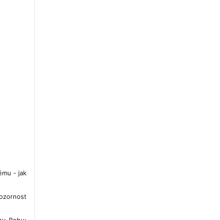
ému - jak
pozornost
ánu Bohu: