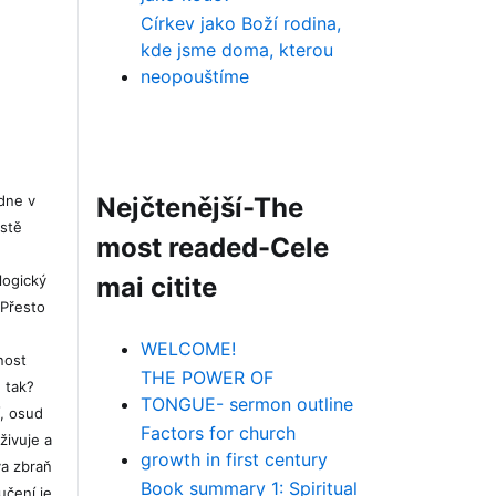
Církev jako Boží rodina,
kde jsme doma, kterou
neopouštíme
 dne v
Nejčtenější-The
estě
most readed-Cele
logický
mai citite
 Přesto
WELCOME!
nost
THE POWER OF
 tak?
TONGUE- sermon outline
í, osud
Factors for church
živuje a
growth in first century
va zbraň
Book summary 1: Spiritual
učení je