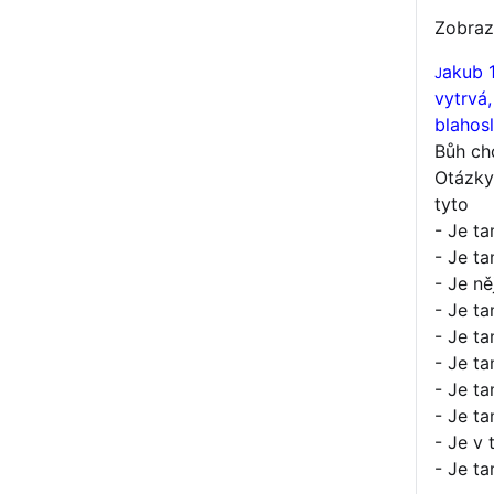
Zobraz
akub 
J
vytrvá
blahos
Bůh ch
Otázky
tyto
- Je ta
- Je ta
- Je ně
- Je ta
- Je ta
- Je t
- Je t
- Je t
- Je v
- Je t