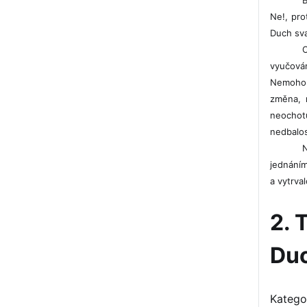
Ne!, pr
Duch sva
O
vyučová
Nemohou
změna, r
neochot
nedbalos
jednáním
a vytrval
2. 
Du
Katego