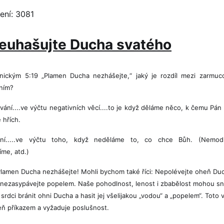
ení: 3081
 Neuhašujte Ducha svatého
onickým 5:19 „Plamen Ducha nezhášejte,“ jaký je rozdíl mezi zarmuc
ním?
ání....ve výčtu negativních věcí....to je když děláme něco, k čemu Pán 
 hřích.
ní.....ve výčtu toho, když neděláme to, co chce Bůh. (Nemod
me, atd.)
lamen Ducha nezhášejte! Mohli bychom také říci: Nepolévejte oheň Du
nezasypávejte popelem. Naše pohodlnost, lenost i zbabělost mohou s
srdci bránit ohni Ducha a hasit jej všelijakou „vodou“ a „popelem“. Toto 
eň příkazem a vyžaduje poslušnost.