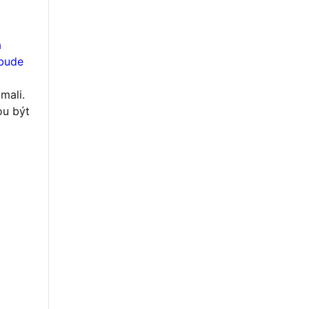
a
 bude
mali.
ou být