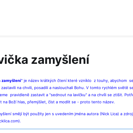
vička zamyšlení
a zamyšlení
" je název krátkých čtení které vzníklo z touhy, abychom s
zastavili na chvili, posadili a naslouchali Bohu. V tomto rychlém světě s
eme pravidleně zastavit a "sednout na lavičku" a na chvíli se ztišit. Po
it na Boží hlas, přemýšlet, číst a modlit se - proto tento název.
yšlení smějí být použity jen s uvedením jména autora (Nick Lica) a zdro
klica.com).