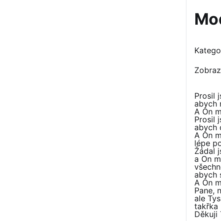
Mod
Katego
Zobraz
Prosil 
abych 
A On m
Prosil 
abych d
A On mi
lépe p
Žádal 
a On mě
všechn
abych 
A On m
Pane, n
ale Ty
takřka 
Děkuji 