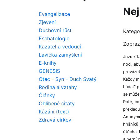
Nej
Evangelizace
Zjevení
Duchovní růst
Katego
Eschatologie
Zobraz
Kazatel a vedoucí
Lavička zamyšlení
Jozue 1:
E-knihy
noci, ab
GENESIS
provázet
Otec - Syn - Duch Svatý
Každý má
hádat" p
Rodina a vztahy
se můžem
Články
Poté, co
Oblíbené citáty
překladu
Kázání (text)
Anonymní
Zdravá církev
hříšníků 
útěcha, 
a herní 