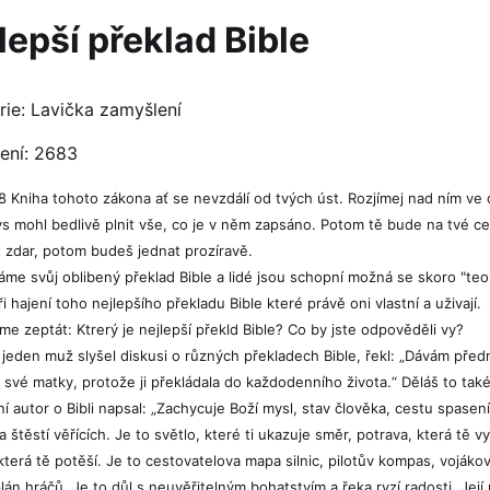
lepší překlad Bible
rie:
Lavička zamyšlení
ení: 2683
8 Kniha tohoto zákona ať se nevzdálí od tvých úst. Rozjímej nad ním ve
ys mohl bedlivě plnit vše, co je v něm zapsáno. Potom tě bude na tvé c
 zdar, potom budeš jednat prozíravě.
me svůj oblibený překlad Bible a lidé jsou schopní možná se skoro "teo
ři hajení toho nejlepšího překladu Bible které právě oni vlastní a uživají.
e zeptát: Ktrerý je nejlepší překld Bible? Co by jste odpověděli vy?
 jeden muž slyšel diskusi o různých překladech Bible, řekl: „Dávám před
 své matky, protože ji překládala do každodenního života.“ Děláš to také
 autor o Bibli napsal: „Zachycuje Boží mysl, stav člověka, cestu spasen
a štěstí věřících. Je to světlo, které ti ukazuje směr, potrava, která tě vy
která tě potěší. Je to cestovatelova mapa silnic, pilotův kompas, vojáko
plán hráčů. Je to důl s neuvěřitelným bohatstvím a řeka ryzí radosti. Její 