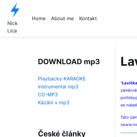
Site logo file
Home
About me
Kontakt
Nick
Lica
La
DOWNLOAD mp3
Playbacks-KARAOKE
"
Lavičk
Instrumental mp3
záměrně 
CD-MP3
potřebuj
Kázání v mp3
se nalad
Tato zam
(www.nic
České články