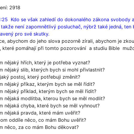
ení: 2918
1:25 Kdo se však zahledí do dokonalého zákona svobody 
, takže není zapomnětlivý posluchač, nýbrž také jedná, ten
lavený pro své skutky.
ce, abychom do jeho slova pozorně zírali, abychom je zkou
, které pomáhají při tomto pozorování a studiu Bible muž
m nějaký hřích, který je potřeba vyznat?
m nějaký slib, kterých bych si mohl přivlastnit?
jaký postoj, který potřebuji změnit?
m nějaký příkaz, kterým bych se měl řídit?
m nějaký příklad, kterým bych se měl řídit?
am nějaká modlitba, kterou bych se měl modlit?
am nějaká chyba, které bych se měl vyhnout?
am nějaká pravda, které mám uvěřit?
 tom oddíle něco, co mám Bohu uvěřit?
am něco, za co mám Bohu děkovat?