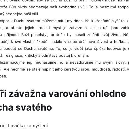
otože Bůh nikdy neomezuje naší svobodnou vůli. To je nesmírná zodpo
tý neobejde naší vůli.
dpor k Duchu svatém můžeme mít i my dnes. Kolik křesťanů slyší tolik
ní, a přesto jejich srdce i mysl je zatvrzená. Jejich uši jsou zabl
 přijmout Boží poselství, protože by museli změnit svůj život. Ně
aději k své vlastní škodě, nadále v sobě drží nevraživost a hořkost
u poddat se Duchu svatému. To, co je vidět jako špička ledovce je 
t, rezignace, kritický a odmítavý postoj k druhým.
Nezarmucujme jej, neuhašujme ho a nevzdorujme mu svými slovy, p
i. Ale nechme se stále naplnit jeho čerstvou silou, moudrostí, radostí, 
ostí.
Tři závažna varování ohledne
cha svatého
rie:
Lavička zamyšlení