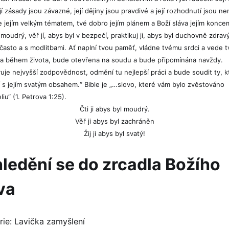
ejí zásady jsou závazné, její dějiny jsou pravdivé a její rozhodnutí jsou n
je jejím velkým tématem, tvé dobro jejím plánem a Boží sláva jejím koncem.
moudrý, věř jí, abys byl v bezpečí, praktikuj ji, abys byl duchovně zdravý.
často a s modlitbami. Ať naplní tvou paměť, vládne tvému srdci a vede t
na během života, bude otevřena na soudu a bude připomínána navždy.
uje nejvyšší zodpovědnost, odmění tu nejlepší práci a bude soudit ty, kt
í s jejím svatým obsahem.“ Bible je „…slovo, které vám bylo zvěstováno
iu“ (1. Petrova 1:25).
Čti ji abys byl moudrý.
Věř ji abys byl zachráněn
Žij ji abys byl svatý!
ledění se do zrcadla Božího
va
rie:
Lavička zamyšlení