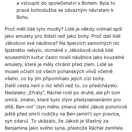
a vstoupili do společenství s Bohem. Byla to
pravá bohoslužba se závazným návratem k
Bohu.
Proč měli lidé tyto modly? Lidé je někdy vnímali spíš
jako amulety pro štěstí než jako bohy. Proč dali lidé
Jákobovi své náušnice? Na špercích samotných nic
špatného nebylo, nicméně v Jákobově době lidé
sousedních kultur často nosili náušnice jako kouzelné
amulety, které je měly chránit před zlem. Lidé se
museli očistit od všech pohanských vlivů včetně
všeho, co by jim připomínalo jejich cizí bohy.
Další cesta není o nic lehčí než to, co předcházelo.
Nedaleko „Efraty“, Ráchel rodí po druhé, ale při tom
umírá. Jméno, které bylo zlým předznamenáním pro
dítě, Ben-oni“ (syn mého zmaru) mění Jákob pohotově
ještě před smrtí rodičky na Ben-jamin“( syn pravice,
syn zdaru). To ukázalo, že Jákob je šťastný za
Benjamina jako svého syna, přestože Ráchel zemřela.