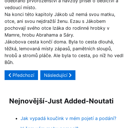
odebráno prvorozenství a navždy přišel o dědictví a
vedoucí místo.
Na konci této kapitoly Jákob už nemá svou matku,
otce, ani svou nejdražší ženu. Ezau s Jákobem
pochovají svého otce Izáka do rodinné hrobky v
Mamre, hrobu Abrahama a Sáry.
Jákobova cesta končí doma. Byla to cesta dlouhá,
těžká, lemovaná místy zápasů, pamětních sloupů,
hrobů a stromů pláče. Ale byla to cesta, po níž ho vedl
Bůh.
Předchozí článek: Genesis 36 - Ezauovci
Další článek: Genesi 34 -Dina a Šekem
Předchozí
Následující
Nejnovější-Just Added-Noutati
Jak vypadá koučink v mém pojetí a podání?