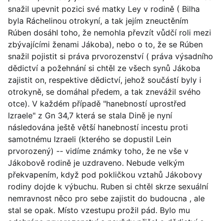
snažil upevnit pozici své matky Ley v rodině ( Bilha
byla Ráchelinou otrokyní, a tak jejím zneuctěním
Rúben dosáhl toho, že nemohla převzít vůdčí roli mezi
zbývajícími ženami Jákoba), nebo o to, že se Rúben
snažil pojistit si práva prvorozenství ( práva výsadního
dědictví a požehnání si chtěl ze všech synů Jákoba
zajistit on, respektive dědictví, jehož součástí byly i
otrokyně, se domáhal předem, a tak znevážil svého
otce). V každém případě "hanebností uprostřed
Izraele" z Gn 34,7 která se stala Dině je nyní
následována ještě větší hanebností incestu proti
samotnému Izraeli (kterého se dopustil Lein
prvorozený) -- vidíme známky toho, že ne vše v
Jákobově rodině je uzdraveno. Nebude velkým
překvapením, když pod pokličkou vztahů Jákobovy
rodiny dojde k výbuchu. Ruben si chtěl skrze sexuální
nemravnost něco pro sebe zajistit do budoucna , ale
stal se opak. Místo vzestupu prožil pád. Bylo mu