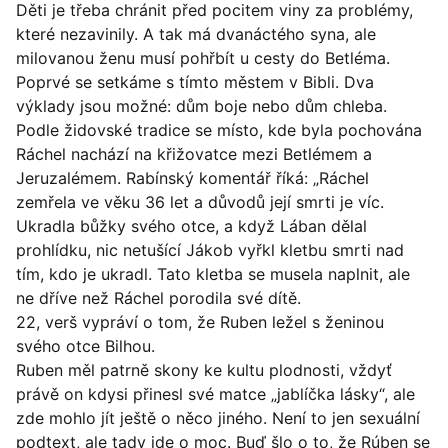
Děti je třeba chránit před pocitem viny za problémy,
které nezavinily. A tak má dvanáctého syna, ale
milovanou ženu musí pohřbít u cesty do Betléma.
Poprvé se setkáme s tímto městem v Bibli. Dva
výklady jsou možné: dům boje nebo dům chleba.
Podle židovské tradice se místo, kde byla pochována
Ráchel nachází na křižovatce mezi Betlémem a
Jeruzalémem. Rabínský komentář říká: „Ráchel
zemřela ve věku 36 let a důvodů její smrti je víc.
Ukradla bůžky svého otce, a když Lában dělal
prohlídku, nic netušící Jákob vyřkl kletbu smrti nad
tím, kdo je ukradl. Tato kletba se musela naplnit, ale
ne dříve než Ráchel porodila své dítě.
22, verš vypráví o tom, že Ruben ležel s ženinou
svého otce Bilhou.
Ruben měl patrně skony ke kultu plodnosti, vždyť
právě on kdysi přinesl své matce „jablíčka lásky“, ale
zde mohlo jít ještě o něco jiného. Není to jen sexuální
podtext, ale tady jde o moc. Buď šlo o to, že Rúben se