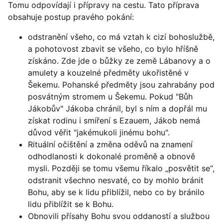
Tomu odpovídají i přípravy na cestu. Tato příprava
obsahuje postup pravého pokání:
odstranění všeho, co má vztah k cizí bohoslužbě,
a pohotovost zbavit se všeho, co bylo hříšně
získáno. Zde jde o bůžky ze země Lábanovy a o
amulety a kouzelné předměty ukořistěné v
Šekemu. Pohanské předměty jsou zahrabány pod
posvátným stromem u Šekemu. Pokud "Bůh
Jákobův" Jákoba chránil, byl s ním a dopřál mu
získat rodinu i smíření s Ezauem, Jákob nemá
důvod věřit "jakémukoli jinému bohu".
Rituální očištění a změna oděvů na znamení
odhodlanosti k dokonalé proměně a obnově
mysli. Později se tomu všemu říkalo „posvětit se“,
odstranit všechno nesvaté, co by mohlo bránit
Bohu, aby se k lidu přiblížil, nebo co by bránilo
lidu přiblížit se k Bohu.
Obnovili přísahy Bohu svou oddaností a službou