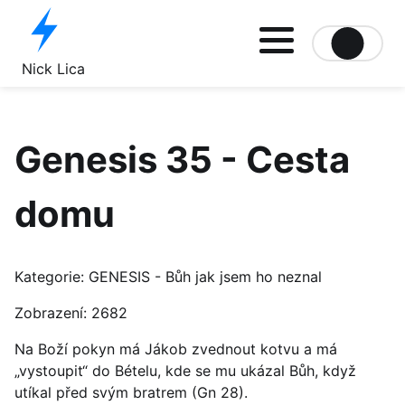
Site logo file
Nick Lica
Genesis 35 - Cesta
domu
Kategorie:
GENESIS - Bůh jak jsem ho neznal
Zobrazení: 2682
Na Boží pokyn má Jákob zvednout kotvu a má
„vystoupit“ do Bételu, kde se mu ukázal Bůh, když
utíkal před svým bratrem (Gn 28).