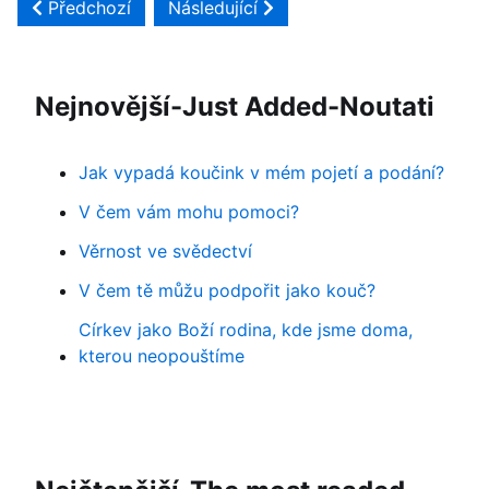
Předchozí článek: Near my God to Thee
Další článek: There is none like you
Předchozí
Následující
Nejnovější-Just Added-Noutati
Jak vypadá koučink v mém pojetí a podání?
V čem vám mohu pomoci?
Věrnost ve svědectví
V čem tě můžu podpořit jako kouč?
Církev jako Boží rodina, kde jsme doma,
kterou neopouštíme